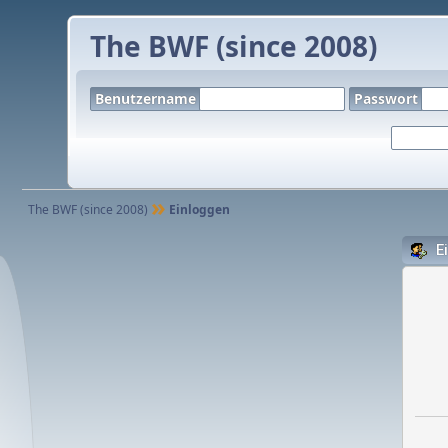
The BWF (since 2008)
Benutzername
Passwort
Übersicht
Hilfe
Einloggen
Registrieren
The BWF (since 2008)
Einloggen
E
Nach oben